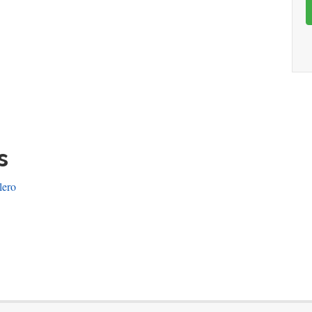
s
lero