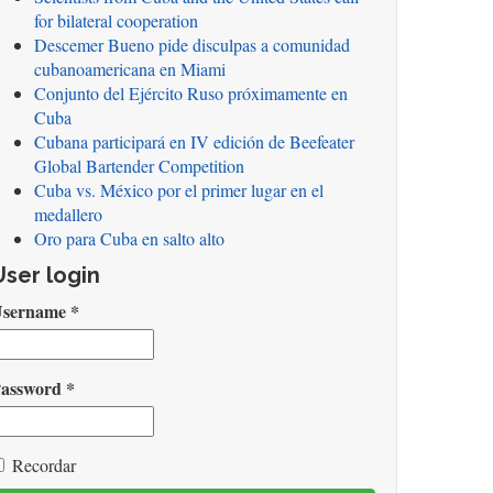
for bilateral cooperation
Descemer Bueno pide disculpas a comunidad
cubanoamericana en Miami
Conjunto del Ejército Ruso próximamente en
Cuba
Cubana participará en IV edición de Beefeater
Global Bartender Competition
Cuba vs. México por el primer lugar en el
medallero
Oro para Cuba en salto alto
User login
ombre
Username
*
e
suario
ontraseña
assword
*
mail
Recordar