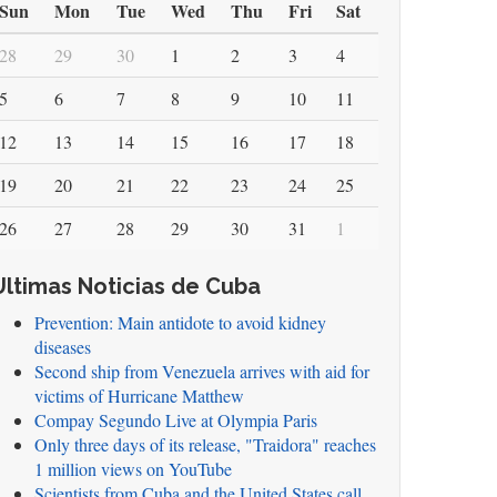
Sun
Mon
Tue
Wed
Thu
Fri
Sat
28
29
30
1
2
3
4
5
6
7
8
9
10
11
12
13
14
15
16
17
18
19
20
21
22
23
24
25
26
27
28
29
30
31
1
Ultimas Noticias de Cuba
Prevention: Main antidote to avoid kidney
diseases
Second ship from Venezuela arrives with aid for
victims of Hurricane Matthew
Compay Segundo Live at Olympia Paris
Only three days of its release, "Traidora" reaches
1 million views on YouTube
Scientists from Cuba and the United States call