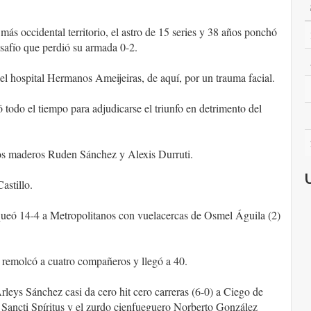
más occidental territorio, el astro de 15 series y 38 años ponchó
esafío que perdió su armada 0-2.
l hospital Hermanos Ameijeiras, de aquí, por un trauma facial.
ó todo el tiempo para adjudicarse el triunfo en detrimento del
e los maderos Ruden Sánchez y Alexis Durruti.
astillo.
ueó 14-4 a Metropolitanos con vuelacercas de Osmel Águila (2)
 remolcó a cuatro compañeros y llegó a 40.
Arleys Sánchez casi da cero hit cero carreras (6-0) a Ciego de
 Sancti Spíritus y el zurdo cienfueguero Norberto González