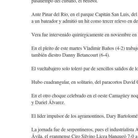
pasatiempo del cubano, el béisbol.
Ante Pinar del Río, en el parque Capitán San Luis, del 
a un bateador y admitió un hit como tercer relevo en d
Vera fue intervenido quirúrgicamente en noviembre en e
En el pleito de este martes Vladimir Baños (4-2) trabaj
también diestro Danny Betancourt (6-4).
El vueltabajero solo toleró par de sencillos salidos d
Hubo cuadrangular, en solitario, del paracortos David C
En el otro choque celebrado en el oeste Camagüey noq
y Dariel Álvarez.
El líder impulsor de los agramontinos, Dary Bartolomé
La jornada fue de serpentineros, pues el industrialista 
Ávila, el granmense Ciro Silvino Licea blanqueó 7-0 a