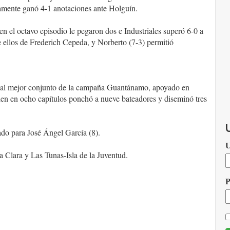
vamente ganó 4-1 anotaciones ante Holguín.
n el octavo episodio le pegaron dos e Industriales superó 6-0 a
de ellos de Frederich Cepeda, y Norberto (7-3) permitió
 al mejor conjunto de la campaña Guantánamo, apoyado en
ien en ocho capítulos ponchó a nueve bateadores y diseminó tres
ado para José Ángel García (8).
N
a Clara y Las Tunas-Isla de la Juventud.
d
U
o
C
P
E